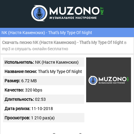
NK (Настя Каменских) - That's My Type Of Night
Скачать песню NK (Настя Каменских) - That's My Type Of Night
в
mp3 и слушать онлайн бесплатно
Испольнитель:
NK (Настя Каменских)
Название песни:
That's My Type Of Night
Размер:
6.72 MB
Качество:
320 kbps
Длительность:
02:53
Дата релиза:
11-10-2018
Просмотров:
1 210 раз(а)