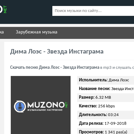
ка
Зарубежная музыка
Дима Лоэс - Звезда Инстаграма
Скачать песню Дима Лоэс - Звезда Инстаграма
в mp3 и слушать 
Испольнитель:
Дима Лоэс
Название песни:
Звезда Инст
Размер:
6.32 MB
Качество:
256 kbps
Длительность:
03:24
Дата релиза:
17-09-2018
Просмотров:
1 341 раз(а)