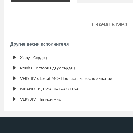
СКАЧАТЬ MP3
Другие песни исполнителя
Xstay - Сердец
Ptasha - История двух сердец
VERYDIV x Lestat MC - Пропасть из воспоминаний
MBAND - В ДВУХ ШАГАХ ОТ РАЯ
VERYDIV - Ты мой мир