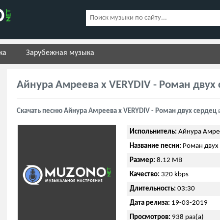
ка
Зарубежная музыка
Айнура Амреева х VERYDIV - Роман двух
Скачать песню Айнура Амреева х VERYDIV - Роман двух сердец
Испольнитель:
Айнура Амрее
Название песни:
Роман двух
Размер:
8.12 MB
Качество:
320 kbps
Длительность:
03:30
Дата релиза:
19-03-2019
Просмотров:
938 раз(а)