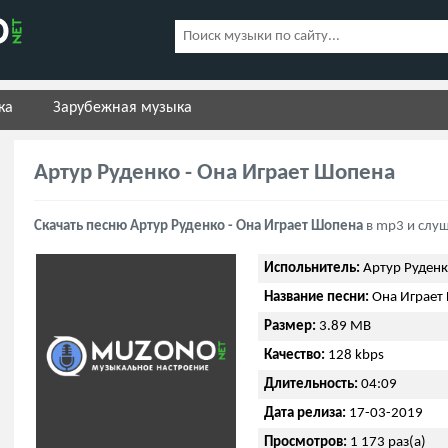
ка
Зарубежная музыка
Артур Руденко - Она Играет Шопена
Скачать песню Артур Руденко - Она Играет Шопена
в mp3 и слуш
Испольнитель:
Артур Руден
Название песни:
Она Играет
Размер:
3.89 MB
Качество:
128 kbps
Длительность:
04:09
Дата релиза:
17-03-2019
Просмотров:
1 173 раз(а)