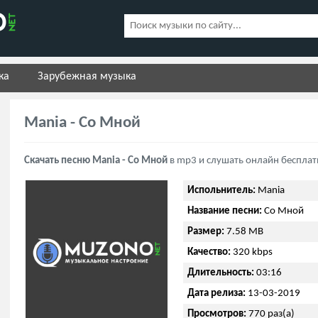
ка
Зарубежная музыка
Mania - Со Мной
Скачать песню Mania - Со Мной
в mp3 и слушать онлайн бесплат
Испольнитель:
Mania
Название песни:
Со Мной
Размер:
7.58 MB
Качество:
320 kbps
Длительность:
03:16
Дата релиза:
13-03-2019
Просмотров:
770 раз(а)