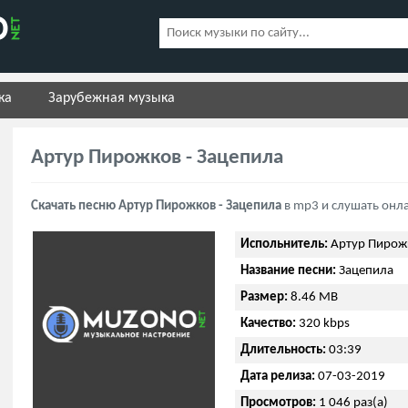
ка
Зарубежная музыка
Артур Пирожков - Зацепила
Скачать песню Артур Пирожков - Зацепила
в mp3 и слушать онл
Испольнитель:
Артур Пирож
Название песни:
Зацепила
Размер:
8.46 MB
Качество:
320 kbps
Длительность:
03:39
Дата релиза:
07-03-2019
Просмотров:
1 046 раз(а)