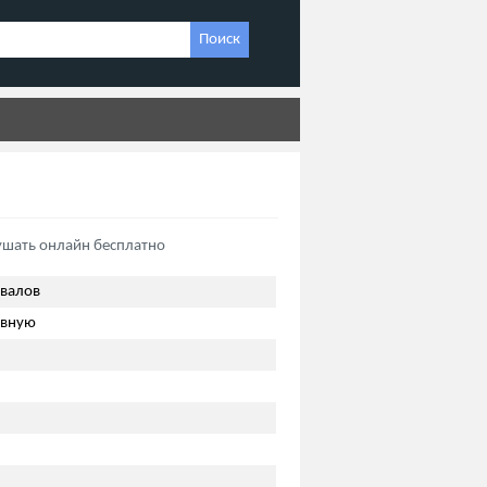
Поиск
ушать онлайн бесплатно
овалов
евную