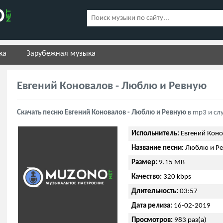
ка
Зарубежная музыка
Евгений Коновалов - Люблю и Ревную
Скачать песню Евгений Коновалов - Люблю и Ревную
в mp3 и сл
Испольнитель:
Евгений Кон
Название песни:
Люблю и Р
Размер:
9.15 MB
Качество:
320 kbps
Длительность:
03:57
Дата релиза:
16-02-2019
Просмотров:
983 раз(а)