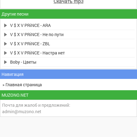
Скачать mp3
Другие песни
V $ X V PRiNCE - ARA
V $ X V PRiNCE - Не по пути
V $ X V PRiNCE - ZBL
V $ X V PRiNCE - Настра нет
Boby - Цветы
Навигация
» Главная страница
MUZONO.NET
Почта для жалоб и предложений:
admin@muzono.net