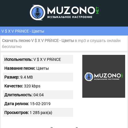
V $ X V PRiNCE - Цветы
Скачать песню V $ X V PRiNCE - Цветы
в mp3 и слушать онлайн
бесплатно
Испольнитель:
V $ X V PRiNCE
Название песни:
Цветы
Размер:
9.4 MB
Качество:
320 kbps
Длительность:
04:04
Дата релиза:
15-02-2019
Просмотров:
1 285 раз(а)