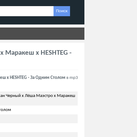
Поиск
x Маракеш x HESHTEG -
еш x HESHTEG - За Одним Столом
в mp3
ан Черный x Лёша Маэстро x Маракеш
толом