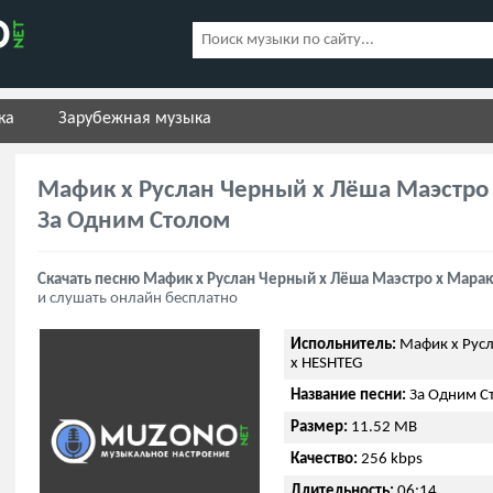
ка
Зарубежная музыка
Мафик x Руслан Черный x Лёша Маэстро 
За Одним Столом
Скачать песню Мафик x Руслан Черный x Лёша Маэстро x Марак
и слушать онлайн бесплатно
Испольнитель:
Мафик x Русл
x HESHTEG
Название песни:
За Одним С
Размер:
11.52 MB
Качество:
256 kbps
Длительность:
06:14