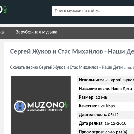
ка
Зарубежная музыка
Сергей Жуков и Стас Михайлов - Наши Д
Скачать песню Сергей Жуков и Стас Михайлов - Наши Дети
в mp3
Испольнитель:
Сергей Жуков
Название песни:
Наши Дети
Размер:
12 MB
Качество:
320 kbps
Длительность:
05:12
Дата релиза:
16-12-2018
Просмотров:
2 545 раз(а)