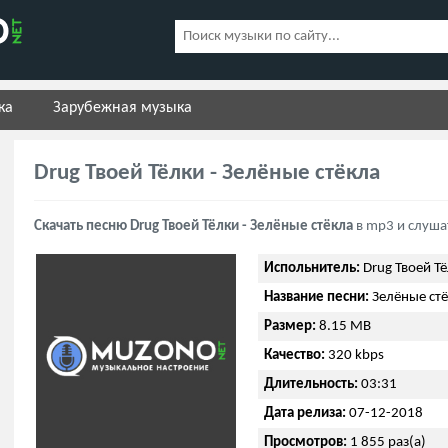
ка
Зарубежная музыка
Drug Твоей Тёлки - Зелёные стёкла
Скачать песню Drug Твоей Тёлки - Зелёные стёкла
в mp3 и слуша
Испольнитель:
Drug Твоей Т
Название песни:
Зелёные ст
Размер:
8.15 MB
Качество:
320 kbps
Длительность:
03:31
Дата релиза:
07-12-2018
Просмотров:
1 855 раз(а)