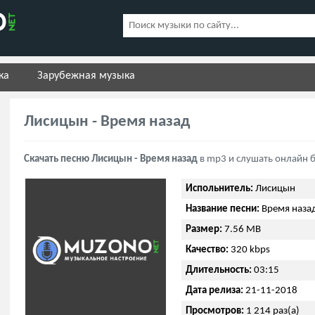
ка
Зарубежная музыка
Лисицын - Время назад
Скачать песню Лисицын - Время назад
в mp3 и слушать онлайн 
Испольнитель:
Лисицын
Название песни:
Время наза
Размер:
7.56 MB
Качество:
320 kbps
Длительность:
03:15
Дата релиза:
21-11-2018
Просмотров:
1 214 раз(а)