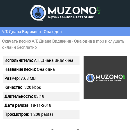
А.Т, Диана Видякина - Она одна
Скачать песню А.Т, Диана Видякина - Она одна
в mp3 и слушать
онлайн бесплатно
Испольнитель:
А.Т, Диана Видякина
Название песни:
Она одна
Размер:
7.68 MB
Качество:
320 kbps
Длительность:
03:19
Дата релиза:
18-11-2018
Просмотров:
1 209 раз(а)