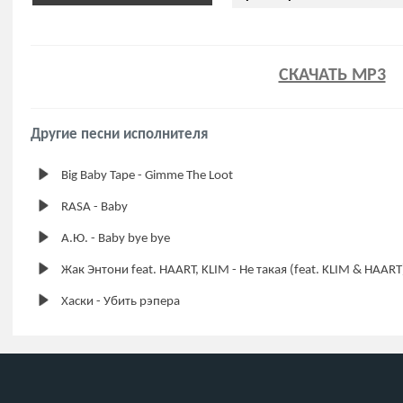
СКАЧАТЬ MP3
Другие песни исполнителя
Big Baby Tape - Gimme The Loot
RASA - Baby
А.Ю. - Baby bye bye
Жак Энтони feat. HAART, KLIM - Не такая (feat. KLIM & HAART
Хаски - Убить рэпера