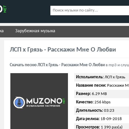
ка
Зарубежная музыка
ЛСП x Грязь - Расскажи Мне О Любви
Скачать песню ЛСП x Грязь - Расскажи Мне О Любви
в mp3 и слу
Испольнитель:
ЛСП x Грязь
Название песни:
Расскажи М
Размер:
6.29 MB
Качество:
256 kbps
Длительность:
03:23
Дата релиза:
18-09-2018
Просмотров:
1 390 раз(а)