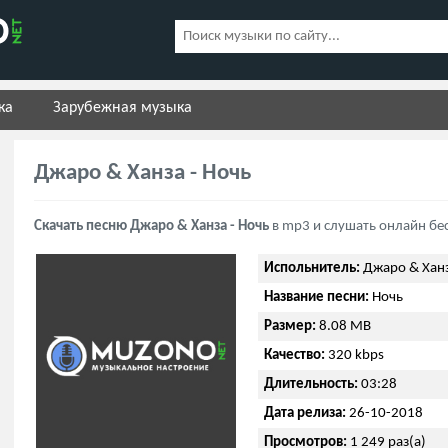
ка
Зарубежная музыка
Джаро & Ханза - Ночь
Скачать песню Джаро & Ханза - Ночь
в mp3 и слушать онлайн бе
Испольнитель:
Джаро & Хан
Название песни:
Ночь
Размер:
8.08 MB
Качество:
320 kbps
Длительность:
03:28
Дата релиза:
26-10-2018
Просмотров:
1 249 раз(а)